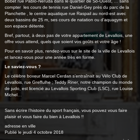
Bobet rue Pablo-Neruda dans le quartier de So-Ouest, … sans
compter les cours de tennis rue Daniel-Gey près du parc de la
Planchette , le centre aquatique rue Raspail au nord-est avec
deux bassins de 25 m, ses cours de natation ou d’aquagym et
son espace détente.
Bref, partout, à deux pas de votre appartement de Levallois, une
offre vous attend, quels que soient vos goûts et votre âge !
Pour en savoir plus, rendez-vous sur le site de la ville de Levallois
et lancez-vous pour une année très en forme.
Le saviez-vous ?
Le célèbre boxeur Marcel Cerdan s’entraînait au Vélo Club de
Levallois, rue Greffulhe ; Teddy Riner, notre champion du monde
de judo, est licencié au Levallois Sporting Club (LSC), rue Louise
Michel…
Sans écrire l’histoire du sport français, vous pouvez vous faire
plaisir et vous faire du bien à Levallois !!
adresse en ville
Publié le jeudi 4 octobre 2018