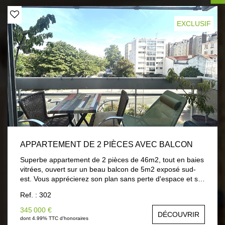
EXCLUSIF
APPARTEMENT DE 2 PIÈCES AVEC BALCON
Superbe appartement de 2 pièces de 46m2, tout en baies
vitrées, ouvert sur un beau balcon de 5m2 exposé sud-
est. Vous apprécierez son plan sans perte d'espace et sa
vue dégagée. Il est situé au 2ème étage d'un immeuble
Ref. : 302
modenre avec ascenseur et est composé d'une entrée,
d'un grand séjour de plus de 25m2 puis d'une chambre,
345 000 €
DÉCOUVRIR
une salle de douche, un WC et une cuisine indépendante.
dont 4.99% TTC d'honoraires